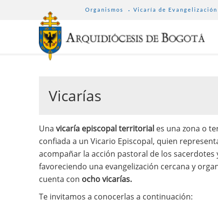
SUB
Pasar
Organismos
Vicaría de Evangelización
MENU
al
ARCHDIOCESE
contenido
principal
Vicarías
Una
vicaría episcopal territorial
es una zona o ter
confiada a un Vicario Episcopal, quien represent
acompañar la acción pastoral de los sacerdotes
favoreciendo una evangelización cercana y organ
cuenta con
ocho vicarías.
Te invitamos a conocerlas a continuación: