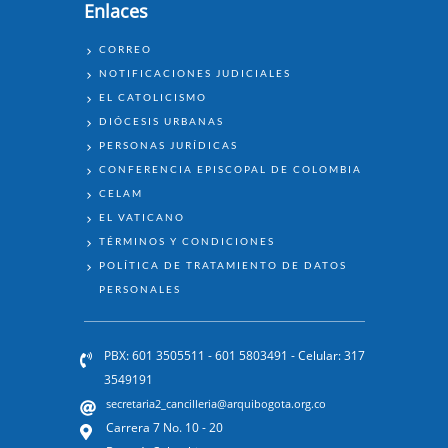
Enlaces
ENLACES
CORREO
NOTIFICACIONES JUDICIALES
EL CATOLICISMO
DIÓCESIS URBANAS
PERSONAS JURÍDICAS
CONFERENCIA EPISCOPAL DE COLOMBIA
CELAM
EL VATICANO
TÉRMINOS Y CONDICIONES
POLÍTICA DE TRATAMIENTO DE DATOS
PERSONALES
PBX: 601 3505511 - 601 5803491 - Celular: 317
3549191
secretaria2_cancilleria@arquibogota.org.co
Carrera 7 No. 10 - 20