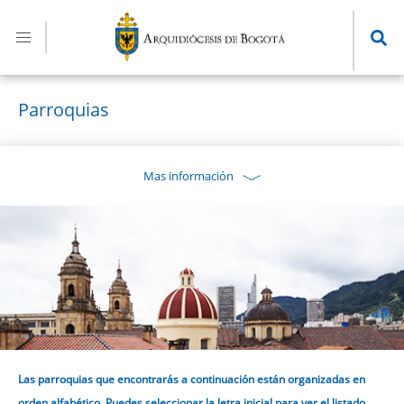
Pasar
al
contenido
principal
Parroquias
Mas información
Las parroquias que encontrarás a continuación están organizadas en
orden alfabético. Puedes seleccionar la letra inicial para ver el listado